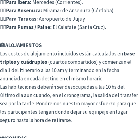
👉🏻
Para Ibera:
Mercedes (Corrientes).
👉🏻
Para Ansenuza:
Miramar de Ansenuza (Córdoba).
👉🏻
Para Tarucas:
Aeropuerto de Jujuy.
👉🏻
Para Pumas / Paine:
El Calafate (Santa Cruz).
🏨
ALOJAMIENTOS
Los costos de alojamiento incluidos están calculados en
base
triples y cuádruples
(cuartos compartidos) y comienzan el
día 1 del itinerario a las 10 am y terminando en la fecha
anunciada en cada destino en el mismo horario.
Las habitaciones deberán ser desocupadas a las 10 hs del
último día aun cuando, en el cronograma, la salida del transfer
sea por la tarde. Pondremos nuestro mayor esfuerzo para que
los participantes tengan donde dejar su equipaje en lugar
seguro hasta la hora de retirarse.